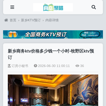
首页
›
新乡KTV预订
›
内容详情
新乡商务ktv价格多少钱一个小时-牧野区ktv预
订
订房小秘书
2026-06-30 11:00:11
36