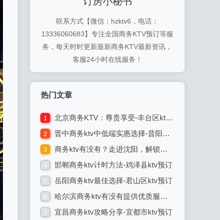
订房小秘书
联系方式【微信：hzktv6，电话：
13336060683】专注全国商务KTV预订等服
务，每天时时更新最新商务KTV最新资讯，
客服24小时在线服务！
热门文章
北京商务KTV：尊贵享受-丰台区ktv预订
1
晋中商务ktv中低端实惠选择-昔阳县ktv预订
2
商务ktv有没有？走进沈阳，解锁商务ktv的潮流玩法-苏家屯区ktv预订
3
邯郸商务ktv计时方法-鸡泽县ktv预订
4
岳阳商务ktv最佳选择-君山区ktv预订
5
哈尔滨商务ktv有没有提供优质服务-延寿县ktv预订
6
宜昌商务ktv攻略分享-宜都市ktv预订
7