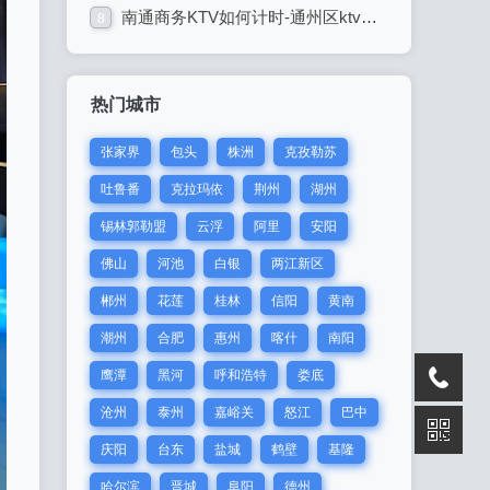
南通商务KTV如何计时-通州区ktv预订
8
热门城市
张家界
包头
株洲
克孜勒苏
吐鲁番
克拉玛依
荆州
湖州
锡林郭勒盟
云浮
阿里
安阳
佛山
河池
白银
两江新区
郴州
花莲
桂林
信阳
黄南
潮州
合肥
惠州
喀什
南阳
鹰潭
黑河
呼和浩特
娄底
沧州
泰州
嘉峪关
怒江
巴中
庆阳
台东
盐城
鹤壁
基隆
哈尔滨
晋城
阜阳
德州