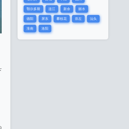
鄂尔多斯
连江
新余
丽水
德阳
屏东
攀枝花
崇左
汕头
淮南
洛阳
下
的