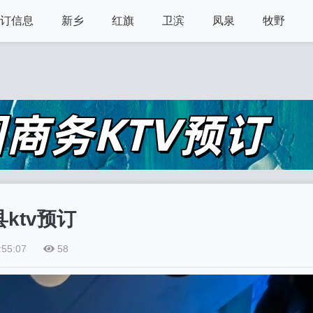
预订信息
新乡
红旗
卫滨
凤泉
牧野
ktv预订
:55:07
58