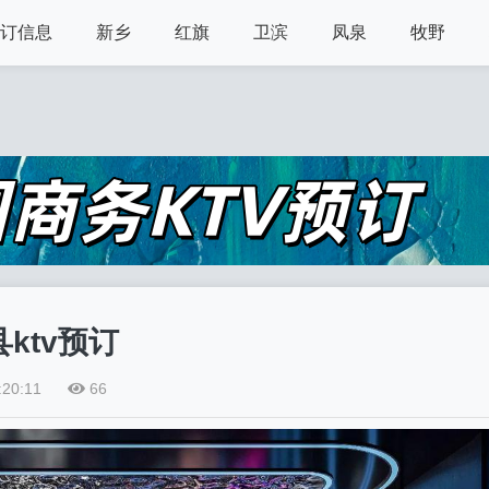
预订信息
新乡
红旗
卫滨
凤泉
牧野
ktv预订
:20:11
66