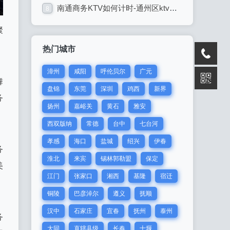
南通商务KTV如何计时-通州区ktv预订
8
聚
热门城市
漳州
咸阳
呼伦贝尔
广元
舞
盘锦
东莞
深圳
鸡西
新界
务
扬州
嘉峪关
黄石
雅安
西双版纳
常德
台中
七台河
孝感
海口
盐城
绍兴
伊春
务
淮北
来宾
锡林郭勒盟
保定
美
江门
张家口
湘西
基隆
宿迁
铜陵
巴彦淖尔
遵义
抚顺
汉中
石家庄
宜春
抚州
泰州
务
大同
直辖县级
长春
十堰