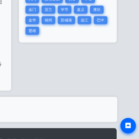
阳
金门
宜兰
毕节
嘉义
潍坊
金华
锦州
防城港
连江
巴中
楚雄
，
务