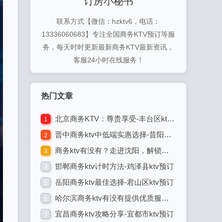
订房小秘书
联系方式【微信：hzktv6，电话：
13336060683】专注全国商务KTV预订等服
务，每天时时更新最新商务KTV最新资讯，
客服24小时在线服务！
热门文章
北京商务KTV：尊贵享受-丰台区ktv预订
1
晋中商务ktv中低端实惠选择-昔阳县ktv预订
2
商务ktv有没有？走进沈阳，解锁商务ktv的潮流玩法-苏家屯区ktv预订
3
邯郸商务ktv计时方法-鸡泽县ktv预订
4
岳阳商务ktv最佳选择-君山区ktv预订
5
哈尔滨商务ktv有没有提供优质服务-延寿县ktv预订
6
宜昌商务ktv攻略分享-宜都市ktv预订
7